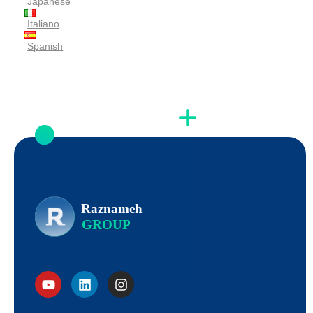
Japanese
Italiano
Spanish
Raznameh
GROUP